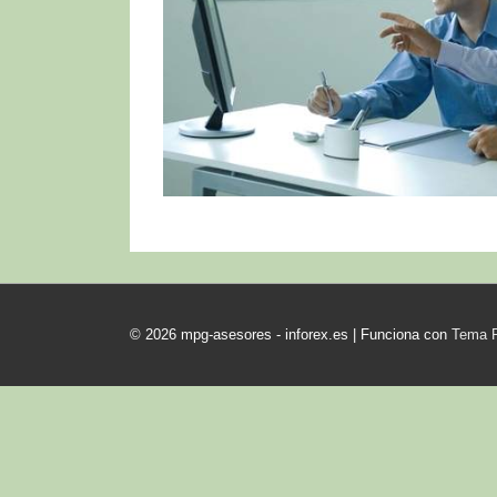
© 2026
mpg-asesores - inforex.es
| Funciona con
Tema 