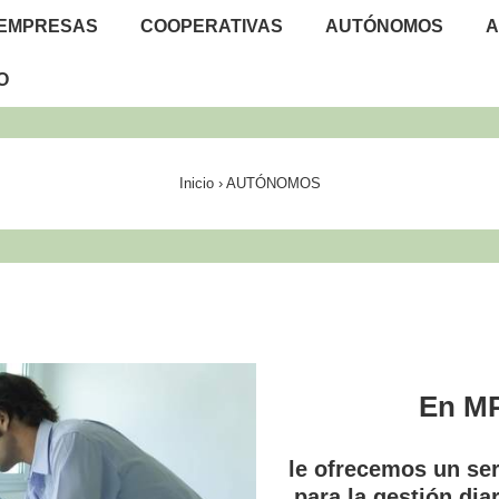
ión
EMPRESAS
COOPERATIVAS
AUTÓNOMOS
A
l
O
Inicio
›
AUTÓNOMOS
En M
le ofrecemos un ser
para la gestión dia