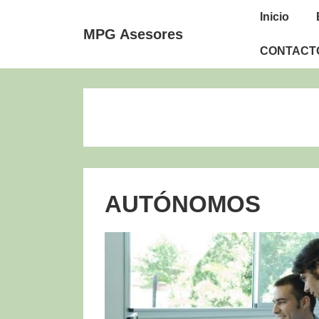
Navegac
↓
Inicio
Saltar
principa
MPG Asesores
al
CONTACT
contenido
principal
AUTÓNOMOS