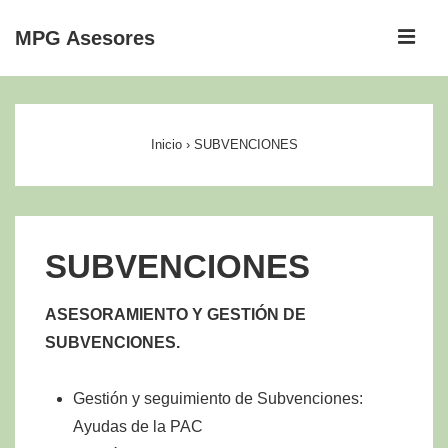
↓
ME
MPG Asesores
Saltar
al
Navegación
contenido
principal
principal
Inicio
›
SUBVENCIONES
SUBVENCIONES
ASESORAMIENTO Y GESTIÓN DE
SUBVENCIONES.
Gestión y seguimiento de Subvenciones:
Ayudas de la PAC